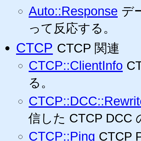
Auto::Response
デ
って反応する。
CTCP
CTCP 関連
CTCP::ClientInfo
C
る。
CTCP::DCC::Rewrit
信した CTCP DC
CTCP::Ping
CTCP